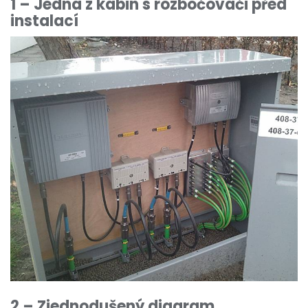
1 – Jedna z kabin s rozbočovači před
instalací
2 – Zjednodušený diagram