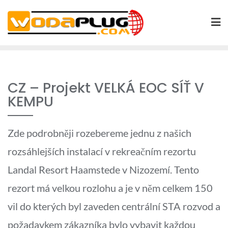
Skip
to
content
CZ – Projekt VELKÁ EOC SÍŤ V
KEMPU
Zde podrobněji rozebereme jednu z našich
rozsáhlejších instalací v rekreačním rezortu
Landal Resort Haamstede v Nizozemí. Tento
rezort má velkou rozlohu a je v něm celkem 150
vil do kterých byl zaveden centrální STA rozvod a
požadavkem zákazníka bylo vybavit každou