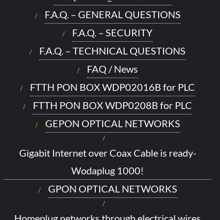
F.A.Q. – GENERAL QUESTIONS
F.A.Q. – SECURITY
F.A.Q. – TECHNICAL QUESTIONS
FAQ / News
FTTH PON BOX WDP02016B for PLC
FTTH PON BOX WDP0208B for PLC
GEPON OPTICAL NETWORKS
Gigabit Internet over Coax Cable is ready-
Wodaplug 1000!
GPON OPTICAL NETWORKS
Homeplug networks through electrical wires