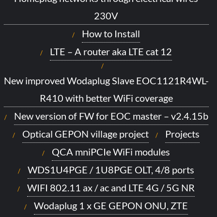
230V
How to Install
LTE – A router aka LTE cat 12
New improved Wodaplug Slave EOC1121R4WL-
R410 with better WiFi coverage
New version of FW for EOC master – v2.4.15b
Optical GEPON village project
Projects
QCA mniPCIe WiFi modules
WDS1U4PGE / 1U8PGE OLT, 4/8 ports
WIFI 802.11 ax / ac and LTE 4G / 5G NR
Wodaplug 1 x GE GEPON ONU, ZTE