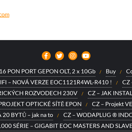
.com
to 16 PON PORT GEPON OLT, 2 x 10Gb
Buy
Co
IFI – NOVÁ VERZE EOC1121R4WL-R410 !
CZ
TRICKÝCH ROZVODECH 230V
CZ – JAK INSTA
 PROJEKT OPTICKÉ SÍTĚ EPON
CZ – Projekt 
0 BYTŮ – jak na to
CZ – WODAPLUG ® INDO
000 SÉRIE – GIGABIT EOC MASTERS AND SLAV