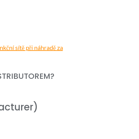
ční sítě při náhradě za
STRIBUTOREM?
acturer)