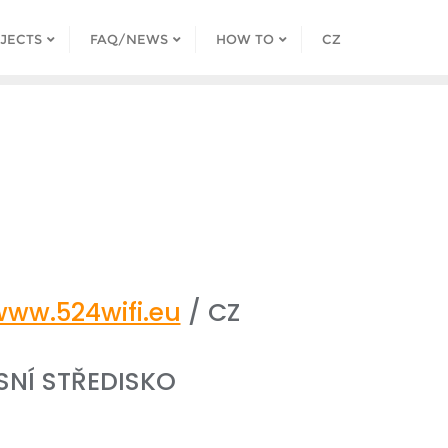
JECTS
FAQ/NEWS
HOW TO
CZ
www.524wifi.eu
/ CZ
SNÍ STŘEDISKO