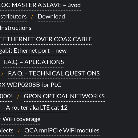
OC MASTER A SLAVE – úvod
stributors
Download
Instructions
IT ETHERNET OVER COAX CABLE
gabit Ethernet port – new
F.A.Q. – APLICATIONS
F.A.Q. – TECHNICAL QUESTIONS
X WDP0208B for PLC
1000!
GPON OPTICAL NETWORKS
 – A router aka LTE cat 12
 WiFi coverage
jects
QCA mniPCIe WiFi modules