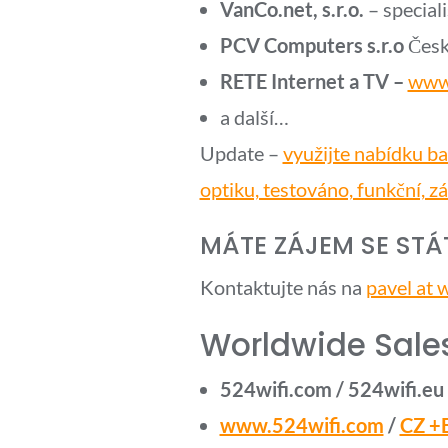
VanCo.net, s.r.o.
– speciali
PCV Computers s.r.o
České
RETE Internet a TV –
www.
a další…
Update –
využijte nabídku b
optiku, testováno, funkční, z
MÁTE ZÁJEM SE ST
Kontaktujte nás na
pavel at
Worldwide Sales
524wifi.com / 524wifi.eu 
www.524wifi.com
/
CZ +