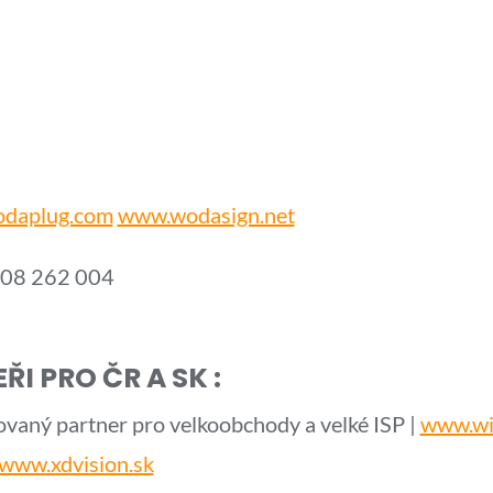
daplug.com
www.wodasign.net
608 262 004
I PRO ČR A SK :
ovaný partner pro velkoobchody a velké ISP |
www.wi
www.xdvision.sk