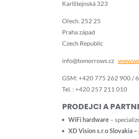
Karlštejnská 323
Ořech. 252 25
Praha západ
Czech Republic
info@tomorrows.cz
www.wo
GSM: +420 775 262 900 / 
Tel. : +420 257 211 010
PRODEJCI A PARTNEŘ
WiFi hardware
– specializ
XD Vision s.r.o Slovakia –