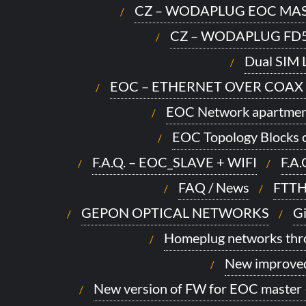
CZ – WODAPLUG EOC MAS
CZ – WODAPLUG FD
Dual SIM L
EOC – ETHERNET OVER COAX
EOC Network apartmen
EOC Topology Blocks o
F.A.Q. – EOC_SLAVE + WIFI
F.A
FAQ / News
FTTH
GEPON OPTICAL NETWORKS
Gi
Homeplug networks thro
New improve
New version of FW for EOC master 