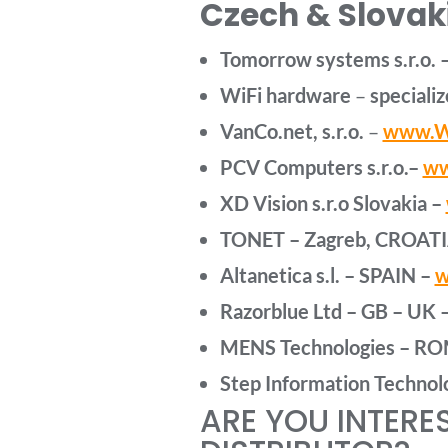
Czech & Slovaki
Tomorrow systems s.r.o. –
WiFi hardware
–
specializ
VanCo.net, s.r.o.
–
www.Wi
PCV Computers s.r.o.–
ww
XD Vision s.r.o Slovakia –
TONET – Zagreb, CROAT
Altanetica s.l. – SPAIN –
w
Razorblue Ltd – GB – UK 
MENS Technologies – R
Step Information Technol
ARE YOU INTERE