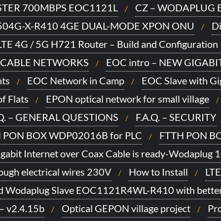
TER 700MBPS EOC1121L
CZ – WODAPLUG E
504G-X-R410 4GE DUAL-MODE XPON ONU
Di
TE 4G / 5G H721 Router – Build and Configuration 
 CABLE NETWORKS
EOC intro – NEW GIGAB
ts
EOC Network in Camp
EOC Slave with Gi
f Flats
EPON optical network for small village
.Q. – GENERAL QUESTIONS
F.A.Q. – SECURITY
 PON BOX WDP02016B for PLC
FTTH PON BO
gabit Internet over Coax Cable is ready-Wodaplug 
ugh electrical wires 230V
How to Install
LTE
d Wodaplug Slave EOC1121R4WL-R410 with better
– v2.4.15b
Optical GEPON village project
Pro