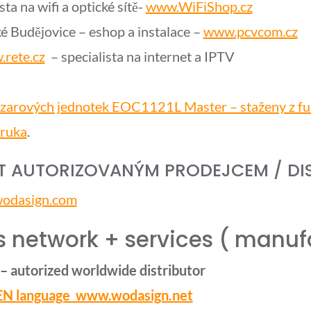
sta na wifi a optické sítě-
www.WiFiShop.cz
 Budějovice – eshop a instalace –
www.pcvcom.cz
rete.cz
– specialista na internet a IPTV
azarových jednotek EOC1121L Master – staženy z funk
áruka
.
ÁT AUTORIZOVANÝM PRODEJCEM / DI
 wodasign.com
 network + services ( manuf
– autorized worldwide distributor
EN language www.wodasign.net